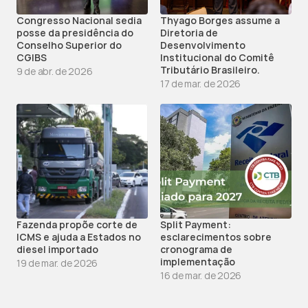
Congresso Nacional sedia 
Thyago Borges assume a 
posse da presidência do 
Diretoria de 
Conselho Superior do 
Desenvolvimento 
CGIBS
Institucional do Comitê 
Tributário Brasileiro.
9 de abr. de 2026
17 de mar. de 2026
Fazenda propõe corte de 
Split Payment: 
ICMS e ajuda a Estados no 
esclarecimentos sobre 
diesel importado
cronograma de 
implementação
19 de mar. de 2026
16 de mar. de 2026