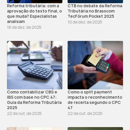
Reforma tributária: com a 
CTB no debate da Reforma 
aprovação do texto final, o 
Tributária no Brasscom 
que muda? Especialistas 
TecFórum Pocket 2025
analisam
10 de dez. de 2025
16 de dez. de 2025
Como contabilizar CBS e 
Como o split payment 
IBS com base no CPC 47: 
impacta o reconhecimento 
Guia da Reforma Tributária 
de receita segundo o CPC 
2025
47
22 de out. de 2025
22 de out. de 2025